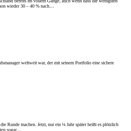
utschland bereits im vollem Gange, auch wenn dass die wenigsten
schon wieder 30 – 40 % nach…
dsmanager weltweit war, der mit seinem Portfolio eine sichere
ie Runde machen. Jetzt, nur ein ¼ Jahr später heißt es plötzlich
nten sogar…