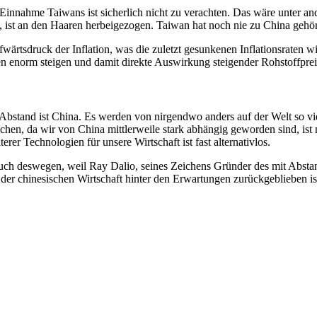
Einnahme Taiwans ist sicherlich nicht zu verachten. Das wäre unter and
, ist an den Haaren herbeigezogen. Taiwan hat noch nie zu China gehö
wärtsdruck der Inflation, was die zuletzt gesunkenen Inflationsraten w
en enorm steigen und damit direkte Auswirkung steigender Rohstoffpreis
Abstand ist China. Es werden von nirgendwo anders auf der Welt so viel
echen, da wir von China mittlerweile stark abhängig geworden sind, is
er Technologien für unsere Wirtschaft ist fast alternativlos.
h auch deswegen, weil Ray Dalio, seines Zeichens Gründer des mit Abst
 der chinesischen Wirtschaft hinter den Erwartungen zurückgeblieben is