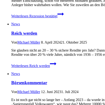
Meiner Einschätzung, schon vor mehreren Monaten geäußert, zuf
Anleger bisher wahrhaben wollen. Wie Sie zuweilen an den Bö
Weiterlesen
Rezession bestätigt
News
Reich werden
Von
Michael Müller
8. April 2024
21. Oktober 2025
Sie glauben nicht an 20 – 30 % sichere Rendite pro Jahr? Dann
Rendite von über 20 % viele Jahre, nämlich von 1936 – 1956 er
Weiterlesen
Reich werden
News
Börsenkommentar
Von
Michael Müller
12. Juni 2023
1. Juli 2024
Es ist noch gar nicht so lange her – Anfang 2023 – da wurde in 
„Sanierungsfall Volkswagen“, wie passt das? Mehrere 10000 