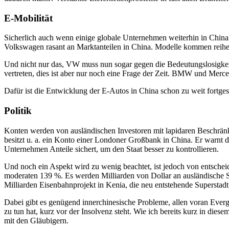
E-Mobilität
Sicherlich auch wenn einige globale Unternehmen weiterhin in China pos
Volkswagen rasant an Marktanteilen in China. Modelle kommen reihe
Und nicht nur das, VW muss nun sogar gegen die Bedeutungslosigkei
vertreten, dies ist aber nur noch eine Frage der Zeit. BMW und Merce
Dafür ist die Entwicklung der E-Autos in China schon zu weit fortgesch
Politik
Konten werden von ausländischen Investoren mit lapidaren Beschränk
besitzt u. a. ein Konto einer Londoner Großbank in China. Er warnt des
Unternehmen Anteile sichert, um den Staat besser zu kontrollieren.
Und noch ein Aspekt wird zu wenig beachtet, ist jedoch von entscheid
moderaten 139 %. Es werden Milliarden von Dollar an ausländische Sch
Milliarden Eisenbahnprojekt in Kenia, die neu entstehende Superstad
Dabei gibt es genügend innerchinesische Probleme, allen voran Ever
zu tun hat, kurz vor der Insolvenz steht. Wie ich bereits kurz in diese
mit den Gläubigern.