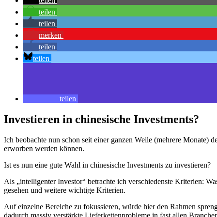
teilen
teilen
teilen
merken
teilen
teilen
teilen
Investieren in chinesische Investments?
Ich beobachte nun schon seit einer ganzen Weile (mehrere Monate) d
erworben werden können.
Ist es nun eine gute Wahl in chinesische Investments zu investieren?
Als „intelligenter Investor“ betrachte ich verschiedenste Kriterien: 
gesehen und weitere wichtige Kriterien.
Auf einzelne Bereiche zu fokussieren, würde hier den Rahmen sprenge
dadurch massiv verstärkte Lieferkettenprobleme in fast allen Branch