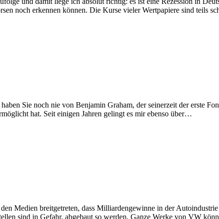
olge und damit liege ich absolut richtig: es ist eine Rezession in De
rsen noch erkennen können. Die Kurse vieler Wertpapiere sind teils 
 haben Sie noch nie von Benjamin Graham, der seinerzeit der erste Fon
möglicht hat. Seit einigen Jahren gelingt es mir ebenso über…
den Medien breitgetreten, dass Milliardengewinne in der Autoindustrie d
Stellen sind in Gefahr, abgebaut so werden. Ganze Werke von VW kön