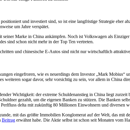
itioniert und investiert sind, so ist eine langfristige Strategie eher 
nweise um Jahre verspätet.
t seiner Marke in China ankämpfen. Noch ist Volkswagen als Einzige
des sind schon nicht mehr in der Top Ten vertreten.
ritten und chinesische E-Autos sind nicht nur wirtschaftlich attraktiver
ungen eingefroren, wie es neuerdings dem Investor „Mark Mobius“ und
 weiteren sogar davor, sehr vorsichtig zu sein, vor allem in China dire
ender Wichtigkeit: der extreme Schuldenanstieg in China liegt zurzeit b
uldner gezahlt, um die eigenen Banken zu stützen. Die Banken selbst si
t Perlfluss delta mit zukünftig 80 Millionen Einwohnern und diversen w
grande, mit das größte Immobilien Konglomerat auf der Welt, das mit
m
Beitrag
erwähnt habe. Die Aktie selbst ist schon seit Monaten vom Han