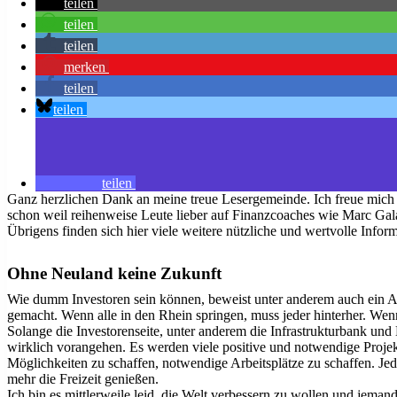
teilen
teilen
teilen
merken
teilen
teilen
teilen
Ganz herzlichen Dank an meine treue Lesergemeinde. Ich freue mich 
schon weil reihenweise Leute lieber auf Finanzcoaches wie Marc Gala
Übrigens finden sich hier viele weitere nützliche und wertvolle Infor
Ohne Neuland keine Zukunft
Wie dumm Investoren sein können, beweist unter anderem auch ein Art
gemacht. Wenn alle in den Rhein springen, muss jeder hinterher. Wen
Solange die Investorenseite, unter anderem die Infrastrukturbank und
wirklich vorangehen. Es werden viele positive und notwendige Projek
Möglichkeiten zu schaffen, notwendige Arbeitsplätze zu schaffen. Je
mehr die Freizeit genießen.
Ich bin es mittlerweile leid, die Welt verbessern zu wollen und jem