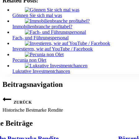
Related Posts:
Gönnen Sie sich mal was
Immobilienbranche profitabel?
Fach- und Führungspersonal
Investieren, wie auf YouTube / Facebook
Pecunia non Olet
Lukrative Investmentchancen
Beitragsnavigation
ZURÜCK
Historische Bestmarke Rendite
e Beiträge
che Bestmarke Rendite
Börsen