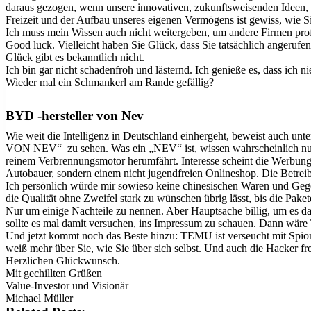
daraus gezogen, wenn unsere innovativen, zukunftsweisenden Ideen, 
Freizeit und der Aufbau unseres eigenen Vermögens ist gewiss, wie 
Ich muss mein Wissen auch nicht weitergeben, um andere Firmen prof
Good luck. Vielleicht haben Sie Glück, dass Sie tatsächlich angeruf
Glück gibt es bekanntlich nicht.
Ich bin gar nicht schadenfroh und lästernd. Ich genieße es, dass ic
Wieder mal ein Schmankerl am Rande gefällig?
BYD -hersteller von Nev
Wie weit die Intelligenz in Deutschland einhergeht, beweist auch
VON NEV“ zu sehen. Was ein „NEV“ ist, wissen wahrscheinlich nur B
reinem Verbrennungsmotor herumfährt. Interesse scheint die Werbung
Autobauer, sondern einem nicht jugendfreien Onlineshop. Die Betreibe
Ich persönlich würde mir sowieso keine chinesischen Waren und Geg
die Qualität ohne Zweifel stark zu wünschen übrig lässt, bis die Pake
Nur um einige Nachteile zu nennen. Aber Hauptsache billig, um es d
sollte es mal damit versuchen, ins Impressum zu schauen. Dann wäre
Und jetzt kommt noch das Beste hinzu: TEMU ist verseucht mit Spion
weiß mehr über Sie, wie Sie über sich selbst. Und auch die Hacker fr
Herzlichen Glückwunsch.
Mit gechillten Grüßen
Value-Investor und Visionär
Michael Müller