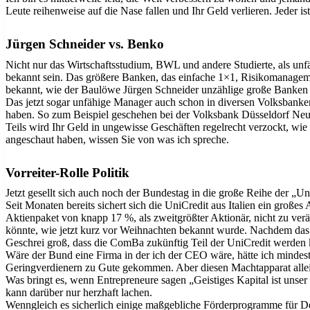
Leute reihenweise auf die Nase fallen und Ihr Geld verlieren. Jeder i
Jürgen Schneider vs. Benko
Nicht nur das Wirtschaftsstudium, BWL und andere Studierte, als unf
bekannt sein. Das größere Banken, das einfache 1×1, Risikomanageme
bekannt, wie der Baulöwe Jürgen Schneider unzählige große Banken ge
Das jetzt sogar unfähige Manager auch schon in diversen Volksbanke
haben. So zum Beispiel geschehen bei der Volksbank Düsseldorf Neu
Teils wird Ihr Geld in ungewisse Geschäften regelrecht verzockt, wie
angeschaut haben, wissen Sie von was ich spreche.
Vorreiter-Rolle Politik
Jetzt gesellt sich auch noch der Bundestag in die große Reihe der „Un
Seit Monaten bereits sichert sich die UniCredit aus Italien ein groß
Aktienpaket von knapp 17 %, als zweitgrößter Aktionär, nicht zu ver
könnte, wie jetzt kurz vor Weihnachten bekannt wurde. Nachdem das zw
Geschrei groß, dass die ComBa zukünftig Teil der UniCredit werden 
Wäre der Bund eine Firma in der ich der CEO wäre, hätte ich mindes
Geringverdienern zu Gute gekommen. Aber diesen Machtapparat allei
Was bringt es, wenn Entrepreneure sagen „
Geistiges Kapital ist uns
kann darüber nur herzhaft lachen.
Wenngleich es sicherlich einige maßgebliche Förderprogramme für Deu