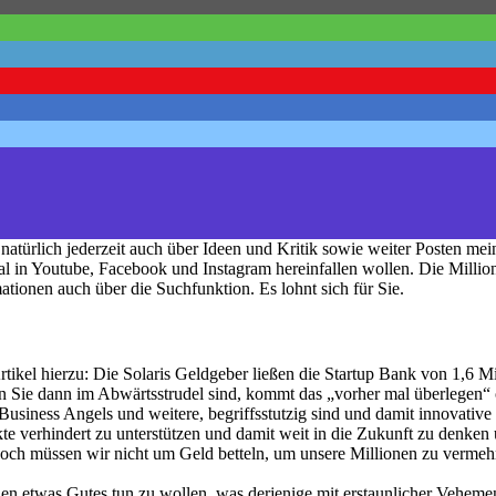
natürlich jederzeit auch über Ideen und Kritik sowie weiter Posten m
l in Youtube, Facebook und Instagram hereinfallen wollen. Die Million
mationen auch über die Suchfunktion. Es lohnt sich für Sie.
ikel hierzu: Die Solaris Geldgeber ließen die Startup Bank von 1,6 Mil
n Sie dann im Abwärtsstrudel sind, kommt das „vorher mal überlegen“ of
 Business Angels und weitere, begriffsstutzig sind und damit innovativ
te verhindert zu unterstützen und damit weit in die Zukunft zu denken
doch müssen wir nicht um Geld betteln, um unsere Millionen zu vermehr
anden etwas Gutes tun zu wollen, was derjenige mit erstaunlicher Vehem