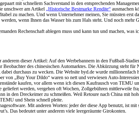
gepaart mit schnellem Sachverstand in den entsprechenden Management-
Sie unschwer am Artikel
„Historische Bestmarke Rendite“
ausmachen k
itabel zu machen. Und wenn Unternehmer meinen, Sie müssten erst dar
en werden, wenn Ihnen das Wasser bis zum Hals steht. Und noch mehr Gl
h niemanden Rechenschaft ablegen muss und kann tun und machen, was i
 unter anderem dieser Artikel: Auf den Werbebannern in den Fußball
eobachter des chinesischen Automarktes. Die Abkürzung steht für New
 dabei durchaus zu wecken. Die Website byd.de wurde millionenfach h
r von „Buy Your Dildo“ waren so nett und verwiesen Auto-Interessierte
enstände kaufen, vor allem wenn ich diesen Kaufrausch von TEMU und 
te geliefert werden, vergehen oft Wochen, Zollgebühren mittlerweile fr
ann in den Dreckeimer zu schmeißen. Weil Retoure nach China mit hoh
 TEMU und Shein schnell pleite.
agesoftware. Mit anderen Worten: jeder der diese App benutzt, ist mit
eut’s. Das bedeutet unter anderem viele leergeräumte Girokonten.