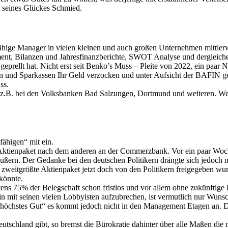
st seines Glückes Schmied.
ähige Manager in vielen kleinen und auch großen Unternehmen mittlerwe
nt, Bilanzen und Jahresfinanzberichte, SWOT Analyse und dergleichen m
prellt hat. Nicht erst seit Benko’s Muss – Pleite von 2022, ein paar 
n und Sparkassen Ihr Geld verzocken und unter Aufsicht der BAFIN ge
ss.
 z.B. bei den Volksbanken Bad Salzungen, Dortmund und weiteren. Wenn 
fähigen“ mit ein.
es Aktienpaket nach dem anderen an der Commerzbank. Vor ein paar Woch
äußern. Der Gedanke bei den deutschen Politikern drängte sich jedoch
eitgrößte Aktienpaket jetzt doch von den Politikern freigegeben wurde
könnte.
tens 75% der Belegschaft schon fristlos und vor allem ohne zukünftig
n mit seinen vielen Lobbyisten aufzubrechen, ist vermutlich nur Wuns
er höchstes Gut“ es kommt jedoch nicht in den Management Etagen an. D
tschland gibt, so bremst die Bürokratie dahinter über alle Maßen die