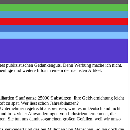
eines publizistischen Gedankenguts. Denn Werbung mache ich nicht,
enlüge und weitere Infos in einem der nächsten Artikel.
liarden € auf ganze 25000 € abstürzen. Ihre Geldvernichtung leicht
t zu spät. Wer liest schon Jahresbilanzen?
e Unternehmer regelrecht ausbremsen, wird es in Deutschland nicht
 und trotz vieler Abwanderungen von Industrieunternehmen, die
en. Sie tun uns damit sogar einen großen Gefallen, weil wir umso
enz verweigert und das bei Millionen von Menschen. Sollen doch die