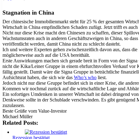
Stagnation in China
Der chinesische Immobilienmarkt steht für 25 % der gesamten Wirtsch
Wirtschaft in China empfindlichen Schaden zufügt. Jetzt trifft es au
Nicht nur diese Krise macht den Chinesen zu schaffen, dieser Spillo
Wachstumsraten auch in anderen Geschäftszweigen in China, so dass in 
veröffentlicht werden, damit China nicht zu schlecht dasteht.
Ich und weitere Experten gehen zwischenzeitlich davon aus, dass die 
möglicherweise auch auf die USA bereithält.
Erste Auswirkungen machen sich gerade breit in Form von der Signa G
nicht die Kika/Leiner Gruppe in einem ehrfurchtsvollen Verkauf vor 
fällig gestellt. Damit wäre die Signa Gruppe in beträchtliche finanz
Aufsichtsrat haben, die sich wie das
Who’s who
liest.
Jedoch nicht nur diese Gruppe befindet sich in einer Krise, die ande
Kommen wir nochmal zurück auf die wirtschaftliche Lage und Abhän
Ein sofortiges Umdenken in unserer Wirtschaft ist dabei dringend vo
Denkweise sollte in der Schublade verschwinden. Es gibt genügend M
zuzulassen.
Beste Grüße vom Value-Investor
Michael Müller
Related Posts:
Rezession bestätigt