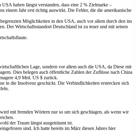
n USA haben längst verstanden, dass eine 2 % Zielmarke –
ns einem Jahr erst richtig auswirkt. Die Fehler, die die amerikanische
unbegrenzten Möglichkeiten in den USA, auch vor allem durch den ins
. Der Wirtschaftsstandort Deutschland ist zu teuer und mit seinen
schaftsflaute.
irtschaftlichen Lage, sondern vor allem auch die USA, da Diese mit
rlagern. Dies belegen auch öffentliche Zahlen der Zuflüsse nach China
f magere 4,9 Mrd. US $ zurück.
in die Insolvenz geschickt. Die Verbindlichkeiten erstrecken sich
feln.
a wird mit fremden Wörtern nur so um sich geschlagen, als wenn wir
eichen.
wohl der Traum längst ausgeträumt ist.
ingefroren sind. Ich hatte bereits im März diesen Jahres hier