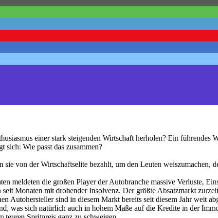
thusiasmus einer stark steigenden Wirtschaft herholen? Ein führendes W
gt sich: Wie passt das zusammen?
en sie von der Wirtschaftselite bezahlt, um den Leuten weiszumachen, de
ten meldeten die großen Player der Autobranche massive Verluste, Ei
eit Monaten mit drohender Insolvenz. Der größte Absatzmarkt zurzeit 
en Autohersteller sind in diesem Markt bereits seit diesem Jahr weit a
d, was sich natürlich auch in hohem Maße auf die Kredite in der Immob
 teuren Spritpreis ganz zu schweigen.