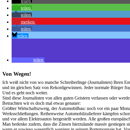
teilen
teilen
teilen
merken
teilen
teilen
teilen
Von Wegen!
Ich weiß nicht von wo manche Schreiberlinge (Journalisten) Ihren En
und im gleichen Satz von Rekordgewinnen. Jeder normale Bürger fra
Und es geht noch weiter.
Sind diese Journalisten von allen guten Geistern verlassen oder werd
Betrachten wir es doch mal etwas genauer:
Größter Wirtschaftszweig, der Automobilbau: noch vor ein paar Mona
Werksschließungen. Reihenweise Automobilzulieferer kämpfen schon s
und vor allem Elektroautos hergestellt werden. Alle großen europäisch
Man bedenke zudem, dass die Zinsen hierzulande massiv gestiegen sin
wenn er sowieso wesentlich weniger in seinem Portemonnaie hat. Vom