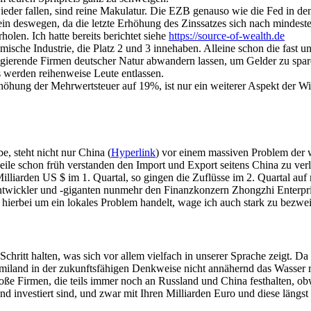
ieder fallen, sind reine Makulatur. Die EZB genauso wie die Fed in de
llein deswegen, da die letzte Erhöhung des Zinssatzes sich nach mindeste
holen. Ich hatte bereits berichtet siehe
https://source-of-wealth.de
ische Industrie, die Platz 2 und 3 innehaben. Alleine schon die fast 
gierende Firmen deutscher Natur abwandern lassen, um Gelder zu sparen
 werden reihenweise Leute entlassen.
hung der Mehrwertsteuer auf 19%, ist nur ein weiterer Aspekt der Wirt
e, steht nicht nur China (
Hyperlink
) vor einem massiven Problem der w
rweile schon früh verstanden den Import und Export seitens China zu ve
illiarden US $ im 1. Quartal, so gingen die Zuflüsse im 2. Quartal au
ickler und -giganten nunmehr den Finanzkonzern Zhongzhi Enterprise 
h hierbei um ein lokales Problem handelt, wage ich auch stark zu bezwei
hritt halten, was sich vor allem vielfach in unserer Sprache zeigt. D
iland in der zukunftsfähigen Denkweise nicht annähernd das Wasser r
roße Firmen, die teils immer noch an Russland und China festhalten, ob
 investiert sind, und zwar mit Ihren Milliarden Euro und diese längst e