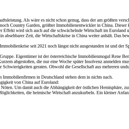
aftsleistung. Als wäre es nicht schon genug, dass der am größten vers
ch noch Country Garden, größter Immobilienentwickler in China. Dieser k
ver Effekt wird sich auch auf die schwächelnde Wirtschaft im Euroland 
absehbarer Zeit, die Wirtschaftskrise in China weiter anhält. Das bewe
Immobilienkrise seit 2021 noch längst nicht ausgestanden ist und der S
ruppe. Eigentümer ist der österreichische Immobilienmogul Rene Benko
Kurzem abgestoßen, die nur eine Woche später Insolvenz anmelden muss
ielle Schwierigkeiten geraten. Obwohl die Gesellschaft aus mehreren und
ren Immobilienfirmen in Deutschland stehen dem in nichts nach.
gigkeit von China auf Euroland:
n Nöten. Um damit auch die Abhängigkeit der östlichen Hemisphäre, zum
öglichkeiten, die heimische Wirtschaft anzukurbeln. Ein kleiner Anf