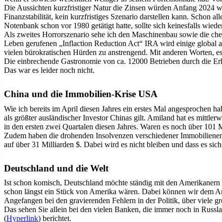
Die Aussichten kurzfristiger Natur die Zinsen würden Anfang 2024 w
Finanzstabilität, kein kurzfristiges Szenario darstellen kann. Schon a
Notenbank schon vor 1980 getätigt hatte, sollte sich keinesfalls wieder
Als zweites Horrorszenario sehe ich den Maschinenbau sowie die chem
Leben gerufenen „Inflaction Reduction Act“ IRA wird einige global a
vielen bürokratischen Hürden zu anstrengend. Mit anderen Worten, es
Die einbrechende Gastronomie von ca. 12000 Betrieben durch die Erhö
Das war es leider noch nicht.
China und die Immobilien-Krise USA
Wie ich bereits im April diesen Jahres ein erstes Mal angesprochen hab
als größter ausländischer Investor Chinas gilt. Amiland hat es mittle
in den ersten zwei Quartalen diesen Jahres. Waren es noch über 101 M
Zudem haben die drohenden Insolvenzen verschiedener Immobilienentw
auf über 31 Milliarden $. Dabei wird es nicht bleiben und dass es sic
Deutschland und die Welt
Ist schon komisch, Deutschland möchte ständig mit den Amerikanern Sc
schon längst ein Stück von Amerika wären. Dabei können wir dem Am
Angefangen bei den gravierenden Fehlern in der Politik, über viele g
Das sehen Sie allein bei den vielen Banken, die immer noch in Russland
(
Hyperlink
) berichtet.