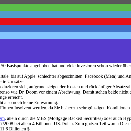
 Basispunkte angehoben hat und viele Investoren schon wieder übers
ale, bis auf Apple, schlechter abgeschnitten. Facebook (Meta) und Ama
erte Umsätze.
eduzieren sich, aufgrund steigender Kosten und rückläufiger Absatzz
ebenso wie Dr. Doom vor einem Abschwung. Damit stehen beide nicht al
ge erreicht.
ibt also noch keine Entwarnung.
 Firmen Insolvent werden, da Sie bisher zu sehr günstigen Konditione
tem
, allein durch die MBS (Mortgage Backed Securities) oder auch Hyp
07/2008 bei allein 4 Billionen US-Dollar. Zum großen Teil waren Diese
11,6 Billionen $.