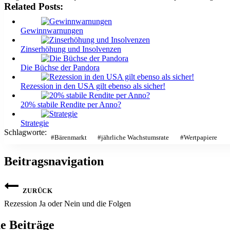
Related Posts:
Gewinnwarnungen
Zinserhöhung und Insolvenzen
Die Büchse der Pandora
Rezession in den USA gilt ebenso als sicher!
20% stabile Rendite per Anno?
Strategie
Schlagworte:
#
Bärenmarkt
#
jährliche Wachstumsrate
#
Wertpapiere
Beitragsnavigation
ZURÜCK
Rezession Ja oder Nein und die Folgen
e Beiträge