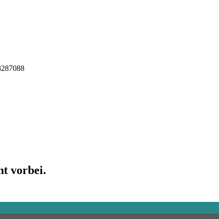
8287088
t vorbei.