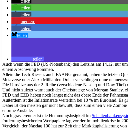
teilen
teilen
teilen
merken
teilen
teilen
teilen
Auch wenn die FED (US-Notenbank) den Leitzins am 14.12. nur um 50
einem Abschwung kommen.
Allein die Tech-Riesen, auch FAANG genannt, haben die letzten Quart
Metaverse oder Alexa Milliarden Dollar verschlingen ohne nennensw
Die Umsätze aus der 2. Reihe (verschiedene Nasdaq und Dow Titel) r
Und nicht zuletzt warnt auch der Chefstratege von Morgan Stanley, 
FED und EZB haben noch längst nicht das obere Ende der Fahnenstan
Außerdem ist die Inflationsrate weiterhin bei 10 % im Euroland. Es g
Dabei ist den meisten gar nicht bewußt, dass zum einen viele Zombie
enorme Ausfälle.
Noch gravierender ist die Hemmungslosigkeit im
Schattenbankensys
forderungsbesicherten Wertpapiere lag vor der Immobilienkrise in 20
Vergleich, der Nasdaq 100 hat zur Zeit eine Marktkapitalisierung von 