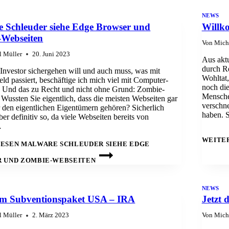
NEWS
 Schleuder siehe Edge Browser und
Willk
Webseiten
Von
Mich
l Müller
20. Juni 2023
Aus aktu
durch Re
 Investor sichergehen will und auch muss, was mit
Wohltat
d passiert, beschäftige ich mich viel mit Computer-
noch die
t. Und das zu Recht und nicht ohne Grund: Zombie-
Menschen
Wussten Sie eigentlich, dass die meisten Webseiten gar
verschne
 den eigentlichen Eigentümern gehören? Sicherlich
haben. 
aber definitiv so, da viele Webseiten bereits von
…
WEITE
ESEN
MALWARE SCHLEUDER SIEHE EDGE
 UND ZOMBIE-WEBSEITEN
NEWS
m Subventionspaket USA – IRA
Jetzt 
l Müller
2. März 2023
Von
Mich