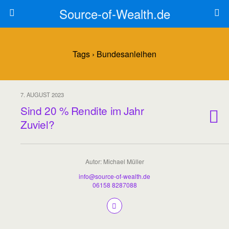
Source-of-Wealth.de
Tags › Bundesanleihen
7. AUGUST 2023
Sind 20 % Rendite im Jahr
Zuviel?
Autor: Michael Müller
info@source-of-wealth.de
06158 8287088