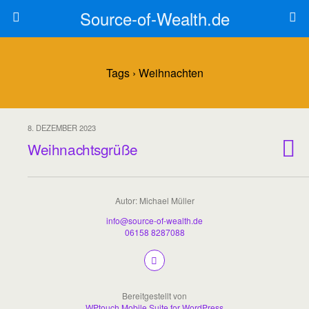
Source-of-Wealth.de
Tags › Weihnachten
8. DEZEMBER 2023
Weihnachtsgrüße
Autor: Michael Müller
info@source-of-wealth.de
06158 8287088
Bereitgestellt von
WPtouch Mobile Suite for WordPress