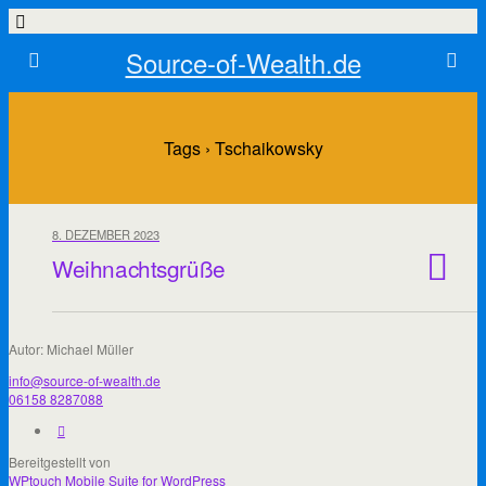
Source-of-Wealth.de
Tags › Tschaikowsky
8. DEZEMBER 2023
Weihnachtsgrüße
Autor: Michael Müller
info@source-of-wealth.de
06158 8287088
Bereitgestellt von
WPtouch Mobile Suite for WordPress