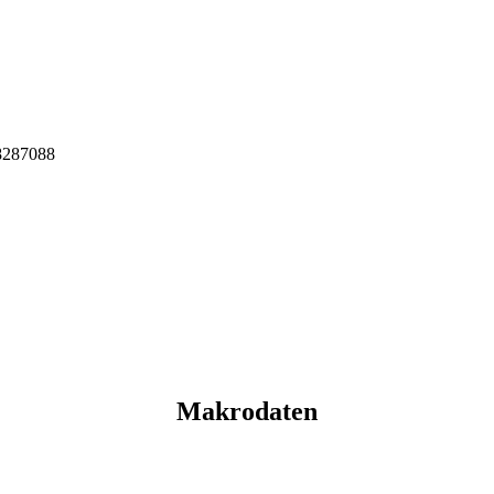
8287088
Makrodaten