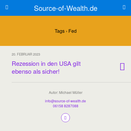
Source-of-Wealth.de
Tags › Fed
20. FEBRUAR 2023
Rezession in den USA gilt
ebenso als sicher!
Autor: Michael Müller
info@source-of-wealth.de
06158 8287088